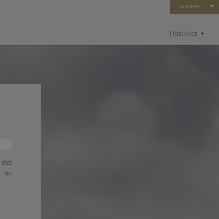
INFO PANEL
Tidslinjer
+
turfond: Kunst og ny teknologi
 det
rn og unge 2014)
t av