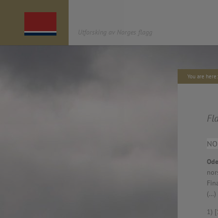
Utforsking av Norges flagg
You are her
OM UNF
AGENDA
«UTFORSKING AV NORGES FLAGG»
er et
2022. Book distribution /
kulturprosjekt av antipodes café* som startet i
—
Fl
2012 og har søkt å åpne en dialog om det
2021.11.o4 – Symposium,
norske flagget, gjennom ulike arbeider og
Nasjonalbiblioteket.
målgrupper: urban intervensjon,
—
NO
enkeltkunstverk, utstilling, barneverksteder,
2021.11.04 Publication: 2
åpen dialog i media, en nettside med historiske
Offset. Norway
Ode
tidslinjer og tegneplattform der du kan utforske
—
nor
i flaggets design, en publikasjon og et
2021.11.04 – website (u
Fin
symposium. Serien kulminerer i 2021, året for
https://unf.antipodes.caf
(…)
200-årsjubileet for designet av og den første
—
kongelige og parlamentariske godkjenningen
2021.10.20 – Finnisage e
1) [
av dagens norske flagg.
(anticipated due to const