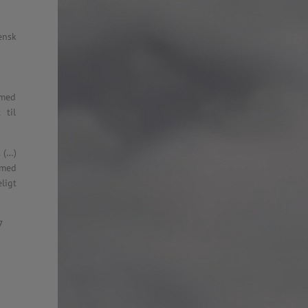
: 2015-2016)
ensk
stnernes Vederlagsfond:
 I BERGEN
 med
SIALISTEN AS
 til
BOXES ETC
KT AS
EKSPERTEN
 (…)
 OSLO
 med
ISK
ligt
7
lesund
en Skole, Alta
Skole, Bergen
 Bodø