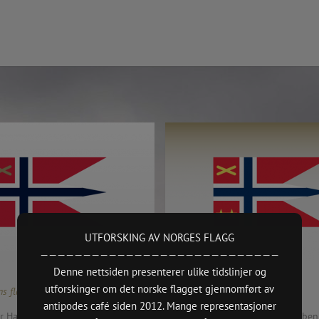
Kontakt
TAKK
 presentations.
antipodes café
NO 914484855 – Forening/lag/innretning
 Oslo.
7000 Ideelle organisasjoner
—
https://www.antipodes.cafe/contact
nd Edition,
(Norsk Kul
UTFORSKING AV NORGES FLAGG
2015 + Ba
————————————————————————————
pdate)
Denne nettsiden presenterer ulike tidslinjer og
e
utforskinger om det norske flagget gjennomført av
s flagg [rundt 1965]
Flaggforslag [1955.05.31]
xhibition.
antipodes café siden 2012. Mange representasjoner
or Hæren …
“I sitt skriv har Forsvarsstaben
ruction works)