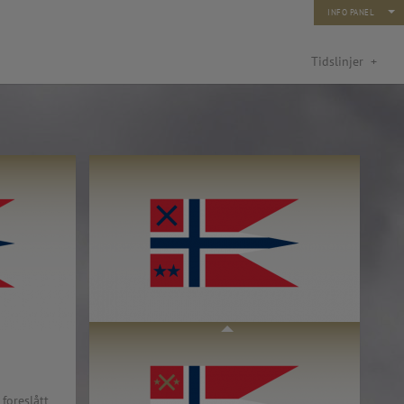
INFO PANEL
Tidslinjer
+
turfond: Kunst og ny teknologi
rn og unge 2014)
Flaggforslag [1954.10.27]
For forsvarsgrensjefer…
 foreslått