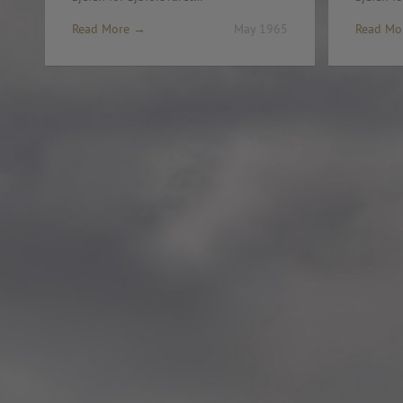
Rosenkrantztårnet, Berge
Read More →
May 1965
Read Mo
—
More info
2021.10.19 – Guided tour
Exhibition #3
—
Rosenkrantztårnet, Berge
EN /
—
2021.05 Symposium, Be
«UTFORSKING AV NORGES FLAGG» is a series
Bryggens Museum
of explorations that seek to open a dialogue
—
about the democratic duty of the main visual
2021.05 Publication: 1st E
national symbol, through diverse instances, such
Digital. Norway
as an urban intervention and other specific
—
artworks, school workshops, exhibitions,
2021.05 NRK Super,
exposition in media, a website, a digital
Norway
platform where you can explore in the design
—
of a flag and participate in the exhibition, a
2021.04.30 Urban interven
publication and a symposium about the implied
Strandgaten, Bergen
topics.
—
The project started in Oslo in 2012 as a reaction
2021.04.30 Exhibition #3
to the atrocious attacks perpetrated by a radical
Rosenkrantztårnet, Berge
nationalist against its own people the year
—
before, and thus it defines each move with
2014.04.29 Artwork:”Mem