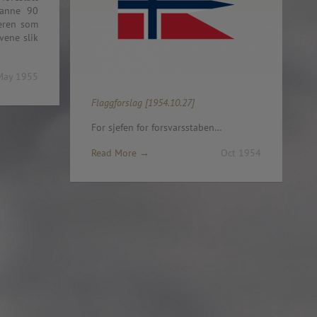
: 2015-2016)
anne 90
Read More →
Oct 1954
Hæren som
ene slik
stnernes Vederlagsfond:
May 1955
 I BERGEN
SIALISTEN AS
Flaggforslag [1954.10.27]
BOXES ETC
For sjefen for forsvarsstaben…
KT AS
EKSPERTEN
Read More →
Oct 1954
 OSLO
ISK
lesund
en Skole, Alta
Skole, Bergen
 Bodø