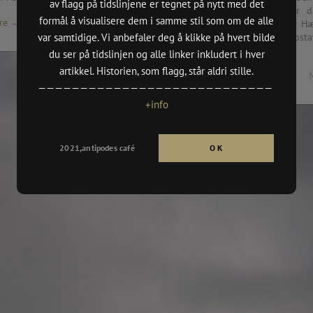
av flagg på tidslinjene er tegnet på nytt med det
(DKS Oslo
at kommandostavene bør d
n
formål å visualisere dem i samme stil som om de alle
re →
May 1965
graders vinkel unntatt for 
var samtidige. Vi anbefaler deg å klikke på hvert bilde
bør få beholde kommandostav
,
(Billedkun
som de nå er.”
du ser på tidslinjen og alle linker inkludert i hver
2021/vår)
n
artikkel. Historien, som flagg, står aldri stille.
Read More →
BYMUSEET
————————————————————————————
rgen
HØYDESPE
+info
MBE MAIL 
CH PROSJE
dition,
BRODERI 
2021,antipodes café
O K
TENTHAUS
PULP GRAF
tion (Until 16.05),
SKOLER:
· Aspøy, Å
,
· Elvebakk
n
· Nordnes 
· Aspåsen,
oria”