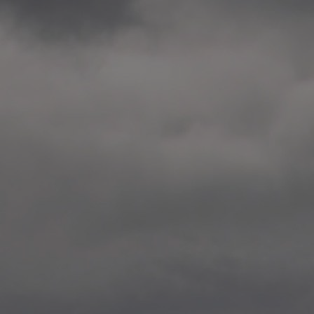
2014.10. School worksho
Elvebakken skole, Alta
—
2014.10. School worksho
Karl Johan Minneskole, Kr
—
2014.10. 2 School works
Nordnes skole, Bergen
—
2014.10. 2 School works
Auglend skole, Stavanger
—
2014.10.10 School works
Longyearbyen, Svalbard
—
2014.10.09 2 School wor
Longyearbyen, Svalbard
—
2014.05.22 Presentation,
German School, Tenthaus
—
2014.05.17 Urban interven
Torggata, Oslo