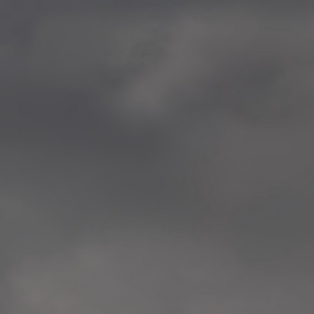
—
2014.04-05 Media Oslo 
—
2014.04.30 Exhibition #1 
Tenthaus, Oslo
—
2014.04.29 Artwork:”Mem
Tenthaus, Oslo
—
2014.04.27 Open montag
Exhibition #1
+ Open workshop Barnas
Tenthaus, Oslo
—
2014.04.22 School work
Sofiensberg Ungdomskol
Tenthaus, Oslo
—
2014.04.10 School works
Veitvet Skole, Oslo
—
2014.04.08 School works