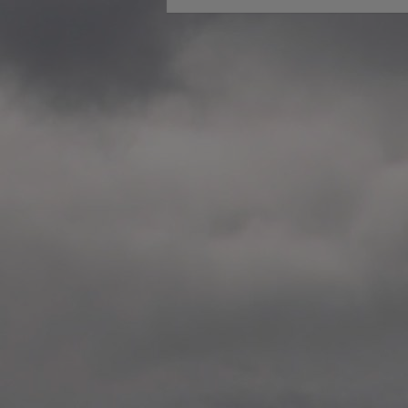
2020.12.09 School works
Aspåsen skole, Bodø
—
2020.10.22 School works
Aspøy skole, Ålesund, M
—
2020.10.16 School works
Fåvang skole, Innlandet
—
2019 Website (update)
https://unf.antipodes.caf
—
2017.05.07 Artwork: “Endr
—
2016.02.04 School works
Ullevålsveien skole, Oslo
—
2016.02.02 School works
Ullevålsveien skole, Oslo
—
2016.01.29 School works
Skøyen skole, Oslo