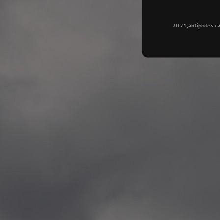
Longyearbyen
—
2015.08.14 Exhibition #2
2021,antipodes ca
Galleri Svalbard, Longye
—
2015.08.01 Artwork: “Ska
—
2015.08.01 Artwork: “Endr
—
2015.07.01 Artwork: “Endr
—
2014.11.04 2 School wor
Singsaker skole, Trondhe
—
2014.10.30 2 School wor
Gyllenborg skole, Tromsø
—
2014.10. 2 School works
Kirkenes barneskol, Kirk
—
2014.10. 2 School works
Elvebakken skole, Alta