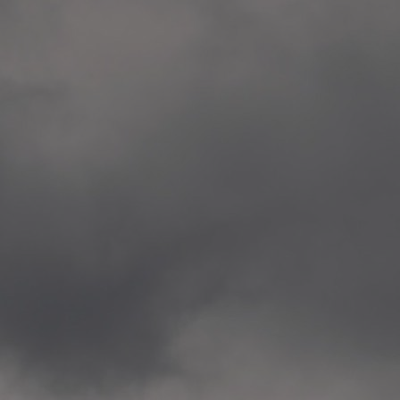
Veitvet Skole, Oslo
—
2014.04.05 Artwork: “Endr
—
2014.04.03 School works
Skøyen Skole, Oslo
—
2014.04.02 School works
Skøyen Skole, Oslo
—
2014.04.01 School works
Skøyen Skole, Oslo
—
2014.03.01 Artwork: “Ska
—
2013.12.01 Website
antipodescafe.org/norge
(currently https://unf.ant
—
2012.02.14 Artwork: “Endr
—
2012.01 / UTFORSKING