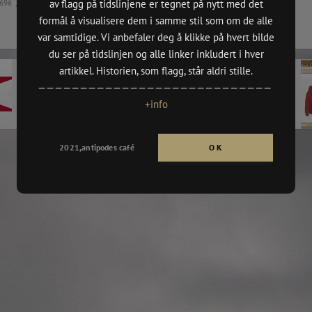
av flagg på tidslinjene er tegnet på nytt med det
96 /
Historie
/ Sist oppdatert 2021.04.16. av antipodes café /
(DKS Oslo
n
formål å visualisere dem i samme stil som om de alle
var samtidige. Vi anbefaler deg å klikke på hvert bilde
,
(Billedkun
du ser på tidslinjen og alle linker inkludert i hver
2021/vår)
n
artikkel. Historien, som flagg, står aldri stille.
NYERE
ELDRE
BYMUSEET
————————————————————————————
Dannebrog Splittflagg
Bergen byflagg [ca.1693]
rgen
HØYDESPE
+info
[1696.01.21]
MBE MAIL 
CH PROSJE
dition,
BRODERI 
2021,antipodes café
O K
TENTHAUS
PULP GRAF
tion (Until 16.05),
SKOLER:
· Aspøy, Å
,
· Elvebakk
n
· Nordnes 
· Aspåsen,
oria”