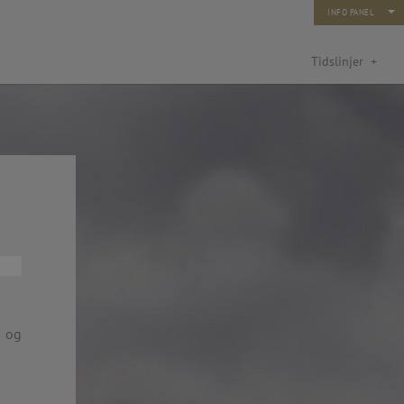
INFO PANEL
Tidslinjer
+
turfond: Kunst og ny teknologi
rn og unge 2014)
 og