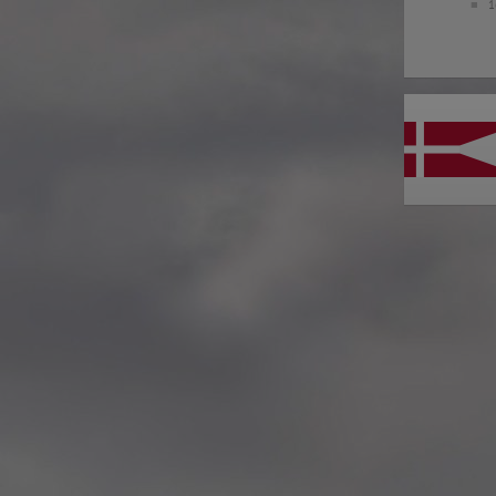
■
16
Rosenkrantztårnet, Berge
—
More info
2021.10.19 – Guided tour
Exhibition #3
—
Rosenkrantztårnet, Berge
EN /
—
2021.05 Symposium, Be
«UTFORSKING AV NORGES FLAGG» is a series
Bryggens Museum
of explorations that seek to open a dialogue
—
about the democratic duty of the main visual
2021.05 Publication: 1st E
national symbol, through diverse instances, such
Digital. Norway
as an urban intervention and other specific
—
artworks, school workshops, exhibitions,
2021.05 NRK Super,
exposition in media, a website, a digital
Norway
platform where you can explore in the design
—
of a flag and participate in the exhibition, a
2021.04.30 Urban interven
publication and a symposium about the implied
Strandgaten, Bergen
topics.
—
The project started in Oslo in 2012 as a reaction
2021.04.30 Exhibition #3
to the atrocious attacks perpetrated by a radical
Rosenkrantztårnet, Berge
nationalist against its own people the year
—
before, and thus it defines each move with
2014.04.29 Artwork:”Mem