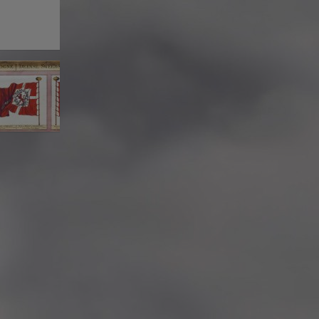
: 2015-2016)
stnernes Vederlagsfond:
 I BERGEN
SIALISTEN AS
BOXES ETC
KT AS
EKSPERTEN
 OSLO
ISK
lesund
en Skole, Alta
Skole, Bergen
 Bodø