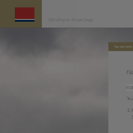
Utforsking av Norges flagg
You are her
OM UNF
AGENDA
«UTFORSKING AV NORGES FLAGG»
er et
2022. Book distribution /
kulturprosjekt av antipodes café* som startet i
—
Fl
2012 og har søkt å åpne en dialog om det
2021.11.o4 – Symposium,
norske flagget, gjennom ulike arbeider og
Nasjonalbiblioteket.
målgrupper: urban intervensjon,
—
FO
enkeltkunstverk, utstilling, barneverksteder,
2021.11.04 Publication: 2
åpen dialog i media, en nettside med historiske
Offset. Norway
“Ku
tidslinjer og tegneplattform der du kan utforske
—
i flaggets design, en publikasjon og et
2021.11.04 – website (u
symposium. Serien kulminerer i 2021, året for
https://unf.antipodes.caf
200-årsjubileet for designet av og den første
—
kongelige og parlamentariske godkjenningen
2021.10.20 – Finnisage e
av dagens norske flagg.
(anticipated due to const