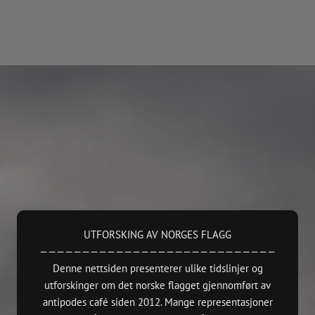
Kontakt
TAKK
 presentations.
antipodes café
NO 914484855 – Forening/lag/innretning
 Oslo.
7000 Ideelle organisasjoner
—
https://www.antipodes.cafe/contact
nd Edition,
(Norsk Kul
UTFORSKING AV NORGES FLAGG
2015 + Ba
————————————————————————————
pdate)
Denne nettsiden presenterer ulike tidslinjer og
e
utforskinger om det norske flagget gjennomført av
xhibition.
antipodes café siden 2012. Mange representasjoner
ruction works)