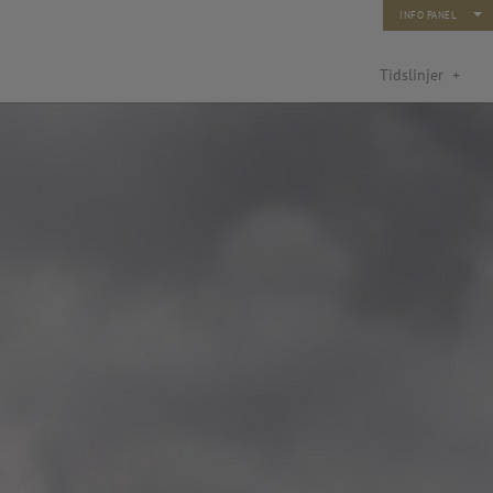
INFO PANEL
Tidslinjer
+
turfond: Kunst og ny teknologi
rn og unge 2014)