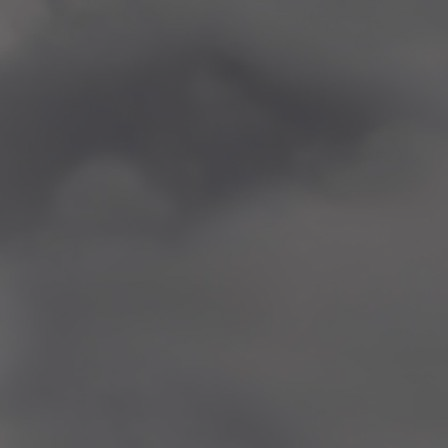
: 2015-2016)
stnernes Vederlagsfond:
 I BERGEN
SIALISTEN AS
BOXES ETC
KT AS
EKSPERTEN
 OSLO
ISK
lesund
en Skole, Alta
Skole, Bergen
 Bodø