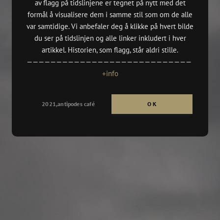
av flagg på tidslinjene er tegnet på nytt med det
(DKS Oslo
n
formål å visualisere dem i samme stil som om de alle
var samtidige. Vi anbefaler deg å klikke på hvert bilde
,
(Billedkun
du ser på tidslinjen og alle linker inkludert i hver
2021/vår)
n
artikkel. Historien, som flagg, står aldri stille.
BYMUSEET
————————————————————————————
rgen
HØYDESPE
+info
MBE MAIL 
CH PROSJE
dition,
BRODERI 
2021,antipodes café
O K
TENTHAUS
PULP GRAF
tion (Until 16.05),
SKOLER:
· Aspøy, Å
,
· Elvebakk
n
· Nordnes 
· Aspåsen,
oria”