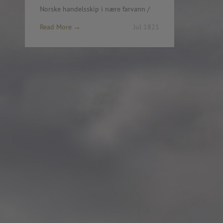
Rosenkrantztårnet, Berge
Norske handelsskip i nære farvann /
—
More info
Read More →
Jul 1821
2021.10.19 – Guided tour
Exhibition #3
—
Rosenkrantztårnet, Berge
EN /
—
2021.05 Symposium, Be
«UTFORSKING AV NORGES FLAGG» is a series
Bryggens Museum
of explorations that seek to open a dialogue
—
about the democratic duty of the main visual
2021.05 Publication: 1st E
national symbol, through diverse instances, such
Digital. Norway
as an urban intervention and other specific
—
artworks, school workshops, exhibitions,
2021.05 NRK Super,
exposition in media, a website, a digital
Norway
platform where you can explore in the design
—
of a flag and participate in the exhibition, a
2021.04.30 Urban interven
publication and a symposium about the implied
Strandgaten, Bergen
topics.
—
The project started in Oslo in 2012 as a reaction
2021.04.30 Exhibition #3
to the atrocious attacks perpetrated by a radical
Rosenkrantztårnet, Berge
nationalist against its own people the year
—
before, and thus it defines each move with
2014.04.29 Artwork:”Mem