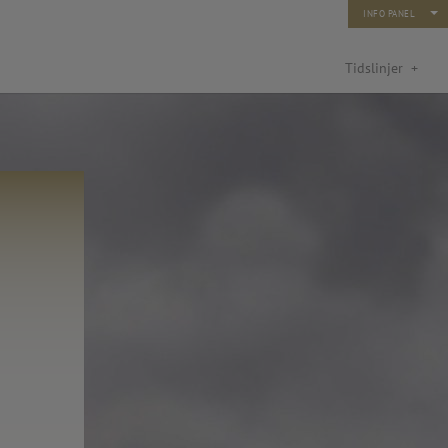
INFO PANEL
Tidslinjer
+
turfond: Kunst og ny teknologi
rn og unge 2014)