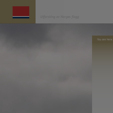
Utforsking av Norges flagg
You are her
OM UNF
AGENDA
«UTFORSKING AV NORGES FLAGG»
er et
2022. Book distribution /
kulturprosjekt av antipodes café* som startet i
—
2012 og har søkt å åpne en dialog om det
2021.11.o4 – Symposium,
norske flagget, gjennom ulike arbeider og
Nasjonalbiblioteket.
målgrupper: urban intervensjon,
—
enkeltkunstverk, utstilling, barneverksteder,
2021.11.04 Publication: 2
åpen dialog i media, en nettside med historiske
Offset. Norway
tidslinjer og tegneplattform der du kan utforske
—
i flaggets design, en publikasjon og et
2021.11.04 – website (u
symposium. Serien kulminerer i 2021, året for
https://unf.antipodes.caf
200-årsjubileet for designet av og den første
—
kongelige og parlamentariske godkjenningen
2021.10.20 – Finnisage e
av dagens norske flagg.
(anticipated due to const