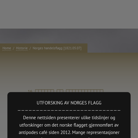
e:
Home
/
Historie
/
Norges handelsflagg [1821.05.07]
Kontakt
TAKK
 presentations.
antipodes café
NO 914484855 – Forening/lag/innretning
 Oslo.
7000 Ideelle organisasjoner
—
https://www.antipodes.cafe/contact
nd Edition,
(Norsk Kul
2015 + Ba
UTFORSKING AV NORGES FLAGG
————————————————————————————
pdate)
Denne nettsiden presenterer ulike tidslinjer og
e
utforskinger om det norske flagget gjennomført av
xhibition.
antipodes café siden 2012. Mange representasjoner
ruction works)