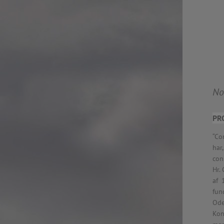
Rosenkrantztårnet, Berge
—
More info
2021.10.19 – Guided tour
Exhibition #3
—
Rosenkrantztårnet, Berge
EN /
—
2021.05 Symposium, Be
«UTFORSKING AV NORGES FLAGG» is a series
Bryggens Museum
of explorations that seek to open a dialogue
—
No
about the democratic duty of the main visual
2021.05 Publication: 1st E
national symbol, through diverse instances, such
Digital. Norway
as an urban intervention and other specific
—
PR
artworks, school workshops, exhibitions,
2021.05 NRK Super,
exposition in media, a website, a digital
“Co
Norway
platform where you can explore in the design
—
har
of a flag and participate in the exhibition, a
2021.04.30 Urban interven
con
publication and a symposium about the implied
Strandgaten, Bergen
Hr.
topics.
—
af 
The project started in Oslo in 2012 as a reaction
2021.04.30 Exhibition #3
fun
to the atrocious attacks perpetrated by a radical
Rosenkrantztårnet, Berge
Ode
nationalist against its own people the year
—
Kon
before, and thus it defines each move with
2014.04.29 Artwork:”Mem