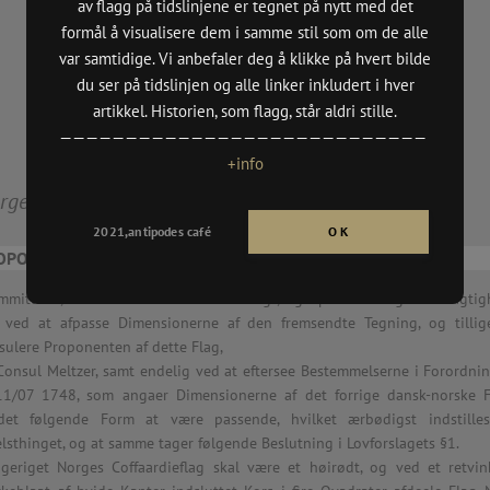
av flagg på tidslinjene er tegnet på nytt med det
(DKS Oslo
n
formål å visualisere dem i samme stil som om de alle
var samtidige. Vi anbefaler deg å klikke på hvert bilde
,
(Billedkun
du ser på tidslinjen og alle linker inkludert i hver
2021/vår)
n
artikkel. Historien, som flagg, står aldri stille.
BYMUSEET
————————————————————————————
rgen
HØYDESPE
+info
MBE MAIL 
rges handelsflagg [1821.05.07]
CH PROSJE
dition,
BRODERI 
2021,antipodes café
O K
TENTHAUS
OPORSJONER BESTEMT /
PULP GRAF
mmitteen, for at efterkomme denne Pligt, og opnaae muligste Nøiagtig
, ved at afpasse Dimensionerne af den fremsendte Tegning, og tillig
tion (Until 16.05),
sulere Proponenten af dette Flag,
SKOLER:
 Consul Meltzer, samt endelig ved at eftersee Bestemmelserne i Forordni
11/07 1748, som angaer Dimensionerne af det forrige dansk-norske F
· Aspøy, Å
,
det følgende Form at være passende, hvilket ærbødigst indstilles
· Elvebakk
n
lsthinget, og at samme tager følgende Beslutning i Lovforslagets §1.
· Nordnes 
geriget Norges Coffaardieflag skal være et høirødt, og ved et retvink
· Aspåsen,
oria”