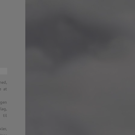
: 2015-2016)
stnernes Vederlagsfond:
 I BERGEN
SIALISTEN AS
BOXES ETC
KT AS
EKSPERTEN
 OSLO
ISK
hed,
e at
ngen
lag,
lesund
 til
en Skole, Alta
Skole, Bergen
ler,
 Bodø