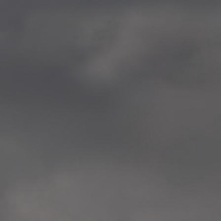
—
2014.04-05 Media Oslo 
—
2014.04.30 Exhibition #1 
Tenthaus, Oslo
—
2014.04.29 Artwork:”Mem
Tenthaus, Oslo
—
2014.04.27 Open montag
Exhibition #1
+ Open workshop Barnas
Tenthaus, Oslo
—
2014.04.22 School work
Sofiensberg Ungdomskol
Tenthaus, Oslo
—
2014.04.10 School works
Veitvet Skole, Oslo
—
2014.04.08 School works