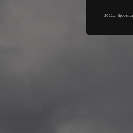
Longyearbyen
—
2015.08.14 Exhibition #2
2021,antipodes ca
Galleri Svalbard, Longye
—
2015.08.01 Artwork: “Ska
—
2015.08.01 Artwork: “Endr
—
2015.07.01 Artwork: “Endr
—
2014.11.04 2 School wor
Singsaker skole, Trondhe
—
2014.10.30 2 School wor
Gyllenborg skole, Tromsø
—
2014.10. 2 School works
Kirkenes barneskol, Kirk
—
2014.10. 2 School works
Elvebakken skole, Alta