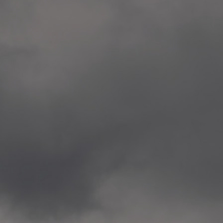
Veitvet Skole, Oslo
—
2014.04.05 Artwork: “Endr
—
2014.04.03 School works
Skøyen Skole, Oslo
—
2014.04.02 School works
Skøyen Skole, Oslo
—
2014.04.01 School works
Skøyen Skole, Oslo
—
2014.03.01 Artwork: “Ska
—
2013.12.01 Website
antipodescafe.org/norge
(currently https://unf.ant
—
2012.02.14 Artwork: “Endr
—
2012.01 / UTFORSKING