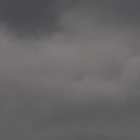
2020.12.09 School works
Aspåsen skole, Bodø
—
2020.10.22 School works
Aspøy skole, Ålesund, M
—
2020.10.16 School works
Fåvang skole, Innlandet
—
2019 Website (update)
https://unf.antipodes.caf
—
2017.05.07 Artwork: “Endr
—
2016.02.04 School works
Ullevålsveien skole, Oslo
—
2016.02.02 School works
Ullevålsveien skole, Oslo
—
2016.01.29 School works
Skøyen skole, Oslo