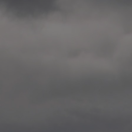
2014.10. School worksho
Elvebakken skole, Alta
—
2014.10. School worksho
Karl Johan Minneskole, Kr
—
2014.10. 2 School works
Nordnes skole, Bergen
—
2014.10. 2 School works
Auglend skole, Stavanger
—
2014.10.10 School works
Longyearbyen, Svalbard
—
2014.10.09 2 School wor
Longyearbyen, Svalbard
—
2014.05.22 Presentation,
German School, Tenthaus
—
2014.05.17 Urban interven
Torggata, Oslo