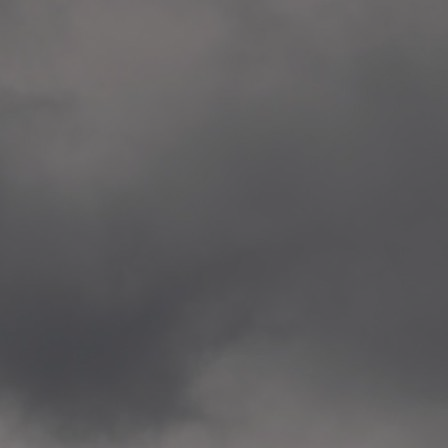
Veitvet Skole, Oslo
—
2014.04.05 Artwork: “Endr
—
2014.04.03 School works
Skøyen Skole, Oslo
—
2014.04.02 School works
Skøyen Skole, Oslo
—
2014.04.01 School works
Skøyen Skole, Oslo
—
2014.03.01 Artwork: “Ska
—
2013.12.01 Website
antipodescafe.org/norge
(currently https://unf.ant
—
2012.02.14 Artwork: “Endr
—
2012.01 / UTFORSKING