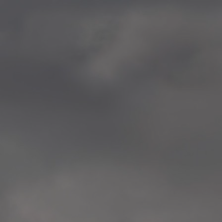
—
2014.04-05 Media Oslo 
—
2014.04.30 Exhibition #1 
Tenthaus, Oslo
—
2014.04.29 Artwork:”Mem
Tenthaus, Oslo
—
2014.04.27 Open montag
Exhibition #1
+ Open workshop Barnas
Tenthaus, Oslo
—
2014.04.22 School work
Sofiensberg Ungdomskol
Tenthaus, Oslo
—
2014.04.10 School works
Veitvet Skole, Oslo
—
2014.04.08 School works