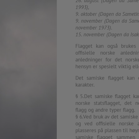
26. august (Dagen da Samet
extreme precaution and respect to all victims
Rosenkrantztårnet, Berge
1993),
and the whole society.
—
9. oktober (Dagen da Sametin
2014.04.29 Artwork:”Over
None of these explorations from Kristiansand to
9. november (Dagen da Samep
Rosenkrantztårnet, Berge
Svalbard is a childish provocation, aggression,
november 1973).
—
nor a proposal for specific changes, but rather
15. november (Dagen da Isak
2021.02.09 School works
situations opening a sensible as deep debate
Eidsvoll verk, Eidsvoll
about the implied topics.
Flagget kan også brukes v
—
offisielle norske anled
2021.02.08 School works
The series culminate in Bergen in the frame of
Eidsvoll verk, Eidsvoll
anledninger for det norske
the 200th anniversary of the current Norwegian
—
hensyn er spesielt viktig ell
flag, and the 10th anniversary of the
2021.02.04 School works
aforementioned attacks.
Det samiske flagget kan 
Byskogen skole, Tønsber
—
karakter.
2021.02.03 School works
§ 5.Det samiske flagget k
Byskogen skole, Tønsber
—
norske statsflagget, det n
2020.12.11 School works
flagg og andre typer flagg.
Aspåsen skole, Bodø
§ 6.Ved bruk av det samiske 
—
og ved offisielle norske 
2020.12.10 School works
plasseres på plassen til høy
Aspåsen skole, Bodø
samiske flagget sammen 
—