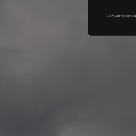
Longyearbyen
—
2015.08.14 Exhibition #2
2021,antipodes ca
Galleri Svalbard, Longye
—
2015.08.01 Artwork: “Ska
—
2015.08.01 Artwork: “Endr
—
2015.07.01 Artwork: “Endr
—
2014.11.04 2 School wor
Singsaker skole, Trondhe
—
2014.10.30 2 School wor
Gyllenborg skole, Tromsø
—
2014.10. 2 School works
Kirkenes barneskol, Kirk
—
2014.10. 2 School works
Elvebakken skole, Alta