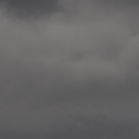
2014.10. School worksho
Elvebakken skole, Alta
—
2014.10. School worksho
Karl Johan Minneskole, Kr
—
2014.10. 2 School works
Nordnes skole, Bergen
—
2014.10. 2 School works
Auglend skole, Stavanger
—
2014.10.10 School works
Longyearbyen, Svalbard
—
2014.10.09 2 School wor
Longyearbyen, Svalbard
—
2014.05.22 Presentation,
German School, Tenthaus
—
2014.05.17 Urban interven
Torggata, Oslo