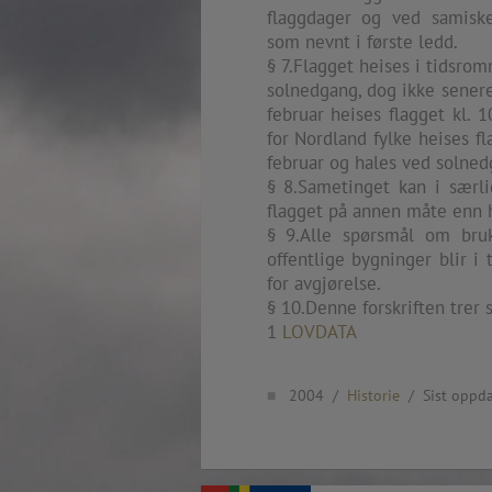
flaggdager og ved samiske
2020.12.09 School works
som nevnt i første ledd.
Aspåsen skole, Bodø
§ 7.Flagget heises i tidsro
—
solnedgang, dog ikke sener
2020.10.22 School works
Aspøy skole, Ålesund, M
februar heises flagget kl. 
—
for Nordland fylke heises f
2020.10.16 School works
februar og hales ved solned
Fåvang skole, Innlandet
§ 8.Sametinget kan i særlig
—
flagget på annen måte enn h
2019 Website (update)
§ 9.Alle spørsmål om bruk
https://unf.antipodes.caf
offentlige bygninger blir i 
—
for avgjørelse.
2017.05.07 Artwork: “Endr
§ 10.Denne forskriften trer s
—
1
LOVDATA
2016.02.04 School works
Ullevålsveien skole, Oslo
—
■
2004 /
2016.02.02 School works
Historie
/ Sist oppdat
Ullevålsveien skole, Oslo
—
2016.01.29 School works
Skøyen skole, Oslo