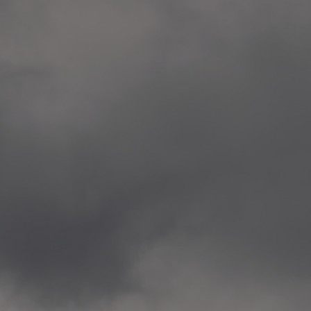
Veitvet Skole, Oslo
—
2014.04.05 Artwork: “Endr
—
2014.04.03 School works
Skøyen Skole, Oslo
—
2014.04.02 School works
Skøyen Skole, Oslo
—
2014.04.01 School works
Skøyen Skole, Oslo
—
2014.03.01 Artwork: “Ska
—
2013.12.01 Website
antipodescafe.org/norge
(currently https://unf.ant
—
2012.02.14 Artwork: “Endr
—
2012.01 / UTFORSKING