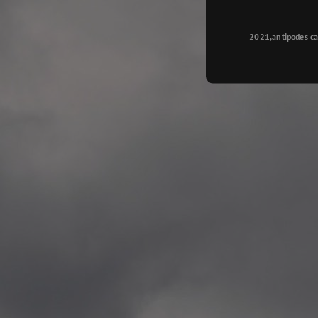
Longyearbyen
—
2015.08.14 Exhibition #2
2021,antipodes ca
Galleri Svalbard, Longye
—
2015.08.01 Artwork: “Ska
—
2015.08.01 Artwork: “Endr
—
2015.07.01 Artwork: “Endr
—
2014.11.04 2 School wor
Singsaker skole, Trondhe
—
2014.10.30 2 School wor
Gyllenborg skole, Tromsø
—
2014.10. 2 School works
Kirkenes barneskol, Kirk
—
2014.10. 2 School works
Elvebakken skole, Alta