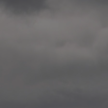
2014.10. School worksho
Elvebakken skole, Alta
—
2014.10. School worksho
Karl Johan Minneskole, Kr
—
2014.10. 2 School works
Nordnes skole, Bergen
—
2014.10. 2 School works
Auglend skole, Stavanger
—
2014.10.10 School works
Longyearbyen, Svalbard
—
2014.10.09 2 School wor
Longyearbyen, Svalbard
—
2014.05.22 Presentation,
German School, Tenthaus
—
2014.05.17 Urban interven
Torggata, Oslo