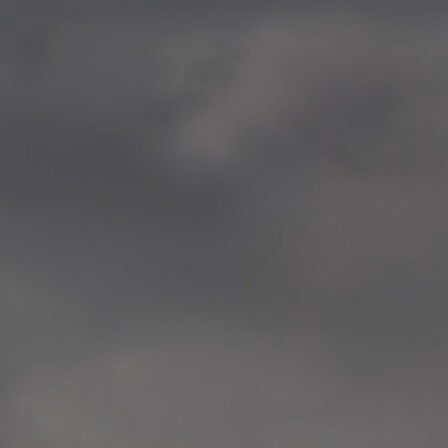
—
2014.04-05 Media Oslo 
—
2014.04.30 Exhibition #1 
Tenthaus, Oslo
—
2014.04.29 Artwork:”Mem
Tenthaus, Oslo
—
2014.04.27 Open montag
Exhibition #1
+ Open workshop Barnas
Tenthaus, Oslo
—
2014.04.22 School work
Sofiensberg Ungdomskol
Tenthaus, Oslo
—
2014.04.10 School works
Veitvet Skole, Oslo
—
2014.04.08 School works