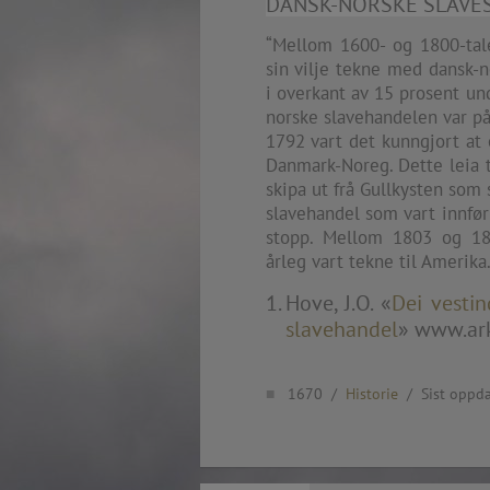
DANSK-NORSKE SLAVES
extreme precaution and respect to all victims
Rosenkrantztårnet, Berge
and the whole society.
—
“Mellom 1600- og 1800-ta
2014.04.29 Artwork:”Over
None of these explorations from Kristiansand to
sin vilje tekne med dansk-n
Rosenkrantztårnet, Berge
Svalbard is a childish provocation, aggression,
i overkant av 15 prosent un
—
nor a proposal for specific changes, but rather
norske slavehandelen var på 
2021.02.09 School works
situations opening a sensible as deep debate
1792 vart det kunngjort at 
Eidsvoll verk, Eidsvoll
about the implied topics.
Danmark-Noreg. Dette leia 
—
2021.02.08 School works
skipa ut frå Gullkysten som 
The series culminate in Bergen in the frame of
Eidsvoll verk, Eidsvoll
the 200th anniversary of the current Norwegian
slavehandel som vart innfør
—
flag, and the 10th anniversary of the
stopp. Mellom 1803 og 1
2021.02.04 School works
aforementioned attacks.
årleg vart tekne til Amerika.
Byskogen skole, Tønsber
—
Hove, J.O. «
Dei vesti
2021.02.03 School works
slavehandel
» www.ark
Byskogen skole, Tønsber
—
2020.12.11 School works
■
1670 /
Historie
/ Sist oppdat
Aspåsen skole, Bodø
—
2020.12.10 School works
Aspåsen skole, Bodø
—