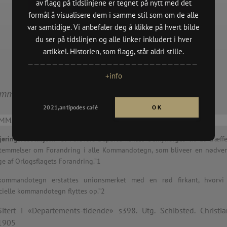
av flagg på tidslinjene er tegnet på nytt med det
(DKS Oslo
n
formål å visualisere dem i samme stil som om de alle
var samtidige. Vi anbefaler deg å klikke på hvert bilde
,
(Billedkun
du ser på tidslinjen og alle linker inkludert i hver
2021/vår)
n
artikkel. Historien, som flagg, står aldri stille.
BYMUSEET
————————————————————————————
rgen
HØYDESPE
+info
MBE MAIL 
mmanderende admirals flagg [1905.06.07]
CH PROSJE
dition,
BRODERI 
2021,antipodes café
O K
TENTHAUS
MMANDO- OG RANGFLAGG /
PULP GRAF
jeringsresolusjon:
“3. Forsvars-Departementet bemyndiges til at træff
temmelser om Forandring i alle Kommandotegn, som bliveer en nødve
tion (Until 16.05),
ge af Orlogsflagets Forandring.”1
SKOLER:
kommandotegn erstattes unionsmerket med en rød firkant, hvorvi
· Aspøy, Å
,
cielle kommandotegn flyttes op.”2
· Elvebakk
n
· Nordnes 
Sitert i «Departements-tidende» s398. Utg. Schibsted. Christia
· Aspåsen,
oria”
1905