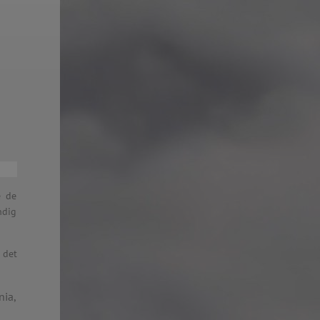
: 2015-2016)
stnernes Vederlagsfond:
 I BERGEN
SIALISTEN AS
BOXES ETC
KT AS
EKSPERTEN
 OSLO
ISK
e de
ndig
 det
lesund
en Skole, Alta
Skole, Bergen
nia,
 Bodø