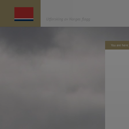
Utforsking av Norges flagg
You are her
OM UNF
AGENDA
«UTFORSKING AV NORGES FLAGG»
er et
2022. Book distribution /
kulturprosjekt av antipodes café* som startet i
—
2012 og har søkt å åpne en dialog om det
2021.11.o4 – Symposium,
norske flagget, gjennom ulike arbeider og
Nasjonalbiblioteket.
målgrupper: urban intervensjon,
—
enkeltkunstverk, utstilling, barneverksteder,
2021.11.04 Publication: 2
åpen dialog i media, en nettside med historiske
Offset. Norway
tidslinjer og tegneplattform der du kan utforske
—
i flaggets design, en publikasjon og et
2021.11.04 – website (u
symposium. Serien kulminerer i 2021, året for
https://unf.antipodes.caf
200-årsjubileet for designet av og den første
—
kongelige og parlamentariske godkjenningen
2021.10.20 – Finnisage e
av dagens norske flagg.
(anticipated due to const