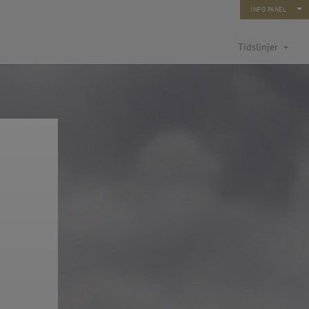
INFO PANEL
Tidslinjer
+
turfond: Kunst og ny teknologi
rn og unge 2014)