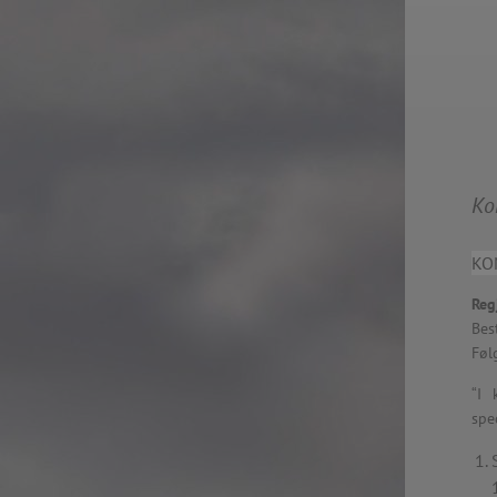
Rosenkrantztårnet, Berge
—
More info
2021.10.19 – Guided tour
Exhibition #3
—
Rosenkrantztårnet, Berge
EN /
—
2021.05 Symposium, Be
«UTFORSKING AV NORGES FLAGG» is a series
Bryggens Museum
of explorations that seek to open a dialogue
—
Ko
about the democratic duty of the main visual
2021.05 Publication: 1st E
national symbol, through diverse instances, such
Digital. Norway
as an urban intervention and other specific
—
KO
artworks, school workshops, exhibitions,
2021.05 NRK Super,
exposition in media, a website, a digital
Reg
Norway
platform where you can explore in the design
—
Bes
of a flag and participate in the exhibition, a
2021.04.30 Urban interven
Føl
publication and a symposium about the implied
Strandgaten, Bergen
topics.
“I 
—
The project started in Oslo in 2012 as a reaction
2021.04.30 Exhibition #3
spe
to the atrocious attacks perpetrated by a radical
Rosenkrantztårnet, Berge
nationalist against its own people the year
—
before, and thus it defines each move with
2014.04.29 Artwork:”Mem