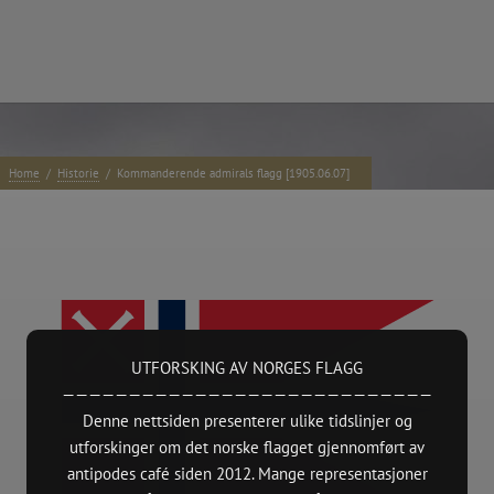
e:
Home
/
Historie
/
Kommanderende admirals flagg [1905.06.07]
Kontakt
TAKK
 presentations.
antipodes café
NO 914484855 – Forening/lag/innretning
 Oslo.
7000 Ideelle organisasjoner
—
https://www.antipodes.cafe/contact
nd Edition,
(Norsk Kul
UTFORSKING AV NORGES FLAGG
2015 + Ba
————————————————————————————
pdate)
Denne nettsiden presenterer ulike tidslinjer og
e
utforskinger om det norske flagget gjennomført av
xhibition.
antipodes café siden 2012. Mange representasjoner
ruction works)