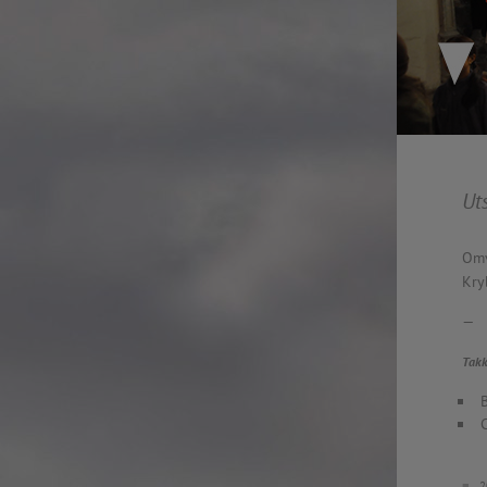
Rosenkrantztårnet, Berge
—
More info
2021.10.19 – Guided tour
Exhibition #3
—
Rosenkrantztårnet, Berge
EN /
—
2021.05 Symposium, Be
«UTFORSKING AV NORGES FLAGG» is a series
Bryggens Museum
of explorations that seek to open a dialogue
—
Ut
about the democratic duty of the main visual
2021.05 Publication: 1st E
national symbol, through diverse instances, such
Digital. Norway
as an urban intervention and other specific
—
Omv
artworks, school workshops, exhibitions,
2021.05 NRK Super,
Kry
exposition in media, a website, a digital
Norway
platform where you can explore in the design
—
—
of a flag and participate in the exhibition, a
2021.04.30 Urban interven
publication and a symposium about the implied
Takk
Strandgaten, Bergen
topics.
—
The project started in Oslo in 2012 as a reaction
2021.04.30 Exhibition #3
C
to the atrocious attacks perpetrated by a radical
Rosenkrantztårnet, Berge
nationalist against its own people the year
—
before, and thus it defines each move with
2014.04.29 Artwork:”Mem
■
20