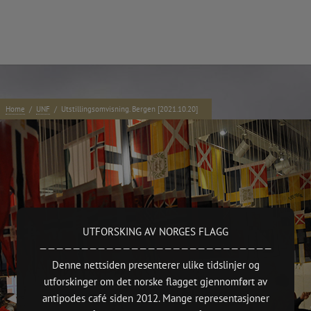
e:
Home
/
UNF
/
Utstillingsomvisning. Bergen [2021.10.20]
Kontakt
TAKK
 presentations.
antipodes café
NO 914484855 – Forening/lag/innretning
 Oslo.
7000 Ideelle organisasjoner
—
https://www.antipodes.cafe/contact
nd Edition,
(Norsk Kul
UTFORSKING AV NORGES FLAGG
2015 + Ba
————————————————————————————
pdate)
Denne nettsiden presenterer ulike tidslinjer og
e
utforskinger om det norske flagget gjennomført av
xhibition.
antipodes café siden 2012. Mange representasjoner
ruction works)