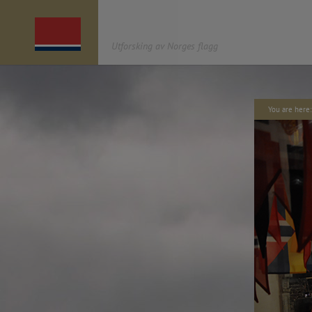
Utforsking av Norges flagg
You are her
OM UNF
AGENDA
«UTFORSKING AV NORGES FLAGG»
er et
2022. Book distribution /
kulturprosjekt av antipodes café* som startet i
—
2012 og har søkt å åpne en dialog om det
2021.11.o4 – Symposium,
norske flagget, gjennom ulike arbeider og
Nasjonalbiblioteket.
målgrupper: urban intervensjon,
—
enkeltkunstverk, utstilling, barneverksteder,
2021.11.04 Publication: 2
åpen dialog i media, en nettside med historiske
Offset. Norway
tidslinjer og tegneplattform der du kan utforske
—
i flaggets design, en publikasjon og et
2021.11.04 – website (u
symposium. Serien kulminerer i 2021, året for
https://unf.antipodes.caf
200-årsjubileet for designet av og den første
—
kongelige og parlamentariske godkjenningen
2021.10.20 – Finnisage e
av dagens norske flagg.
(anticipated due to const