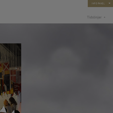
INFO PANEL
Tidslinjer
+
turfond: Kunst og ny teknologi
rn og unge 2014)