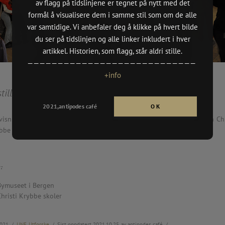
av flagg på tidslinjene er tegnet på nytt med det
(DKS Oslo
n
formål å visualisere dem i samme stil som om de alle
var samtidige. Vi anbefaler deg å klikke på hvert bilde
,
(Billedkun
du ser på tidslinjen og alle linker inkludert i hver
2021/vår)
n
artikkel. Historien, som flagg, står aldri stille.
BYMUSEET
————————————————————————————
rgen
HØYDESPE
+info
MBE MAIL 
stillingsomvisning. Bergen [2021.10.20]
CH PROSJE
dition,
BRODERI 
2021,antipodes café
O K
TENTHAUS
isning og presentasjon av utstillingen for barneskoleelever fra den Chr
PULP GRAF
bbe skoler (Norges eldste barneskole).
tion (Until 16.05),
SKOLER:
:
· Aspøy, Å
Bymuseet i Bergen
,
· Elvebakk
hristi Krybbe skoler
n
· Nordnes 
· Aspåsen,
oria”
21 /
UNF
,
Utforske
/ Sist oppdatert 2021.10.25. av antipodes café /